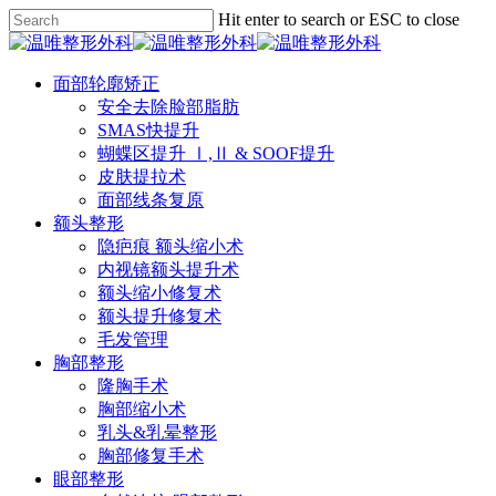
Skip
Hit enter to search or ESC to close
to
Close
main
Search
content
Menu
面部轮廓矫正
安全去除脸部脂肪
SMAS快提升
蝴蝶区提升 Ⅰ,Ⅱ & SOOF提升
皮肤提拉术
面部线条复原
额头整形
隐疤痕 额头缩小术
内视镜额头提升术
额头缩小修复术
额头提升修复术
毛发管理
胸部整形
隆胸手术
胸部缩小术
乳头&乳晕整形
胸部修复手术
眼部整形