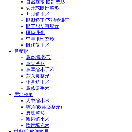
自然连接 眼部整形
切开式眼部整形
开眼角手术
眼型矫正/下眼睑矫正
眼下脂肪再配置
隔膜强化
中年眼部整形
眼修复手术
鼻整形
鼻炎/鼻整形
鼻尖整形
鼻翼缩小手术
蒜头鼻整形
歪鼻矫正术
鼻修复手术
唇部整形
人中缩小术
嘴角(微笑唇整形)
唇珠整形
嘴唇缩小术
嘴唇填充术
微整形/皮肤管理